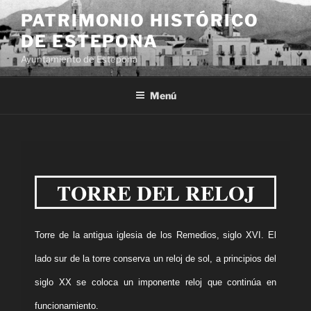
PATRIMONIO HISTÓRICO
DE ESTEPONA
Ayuntamiento de Estepona
Menú
TORRE DEL RELOJ
Torre
de
la antigua iglesia de los Remedios,
s
iglo
XVI
.
El
lado sur de la torre conserva un reloj de sol,
a
principios del
siglo XX se coloca un imponente reloj que continúa en
funcionamiento.